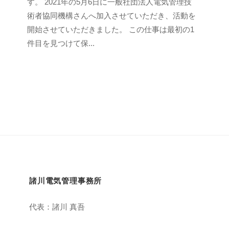
o
の
す。 2021年の5月6日に一般社団法人電気管理技
r
コ
術者協同機構さんへ加入させていただき、活動を
o
メ
開始させていただきました。 この仕事は最初の1
k
ン
件目を見つけて保...
a
ト
w
a
d
e
n
k
i
諸川電気管理事務所
代表：諸川 真吾