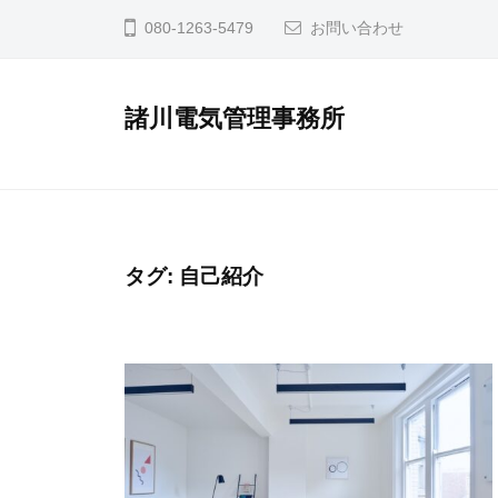
コ
080-1263-5479
お問い合わせ
ン
テ
諸川電気管理事務所
ン
ツ
へ
ス
キ
タグ:
自己紹介
ッ
プ