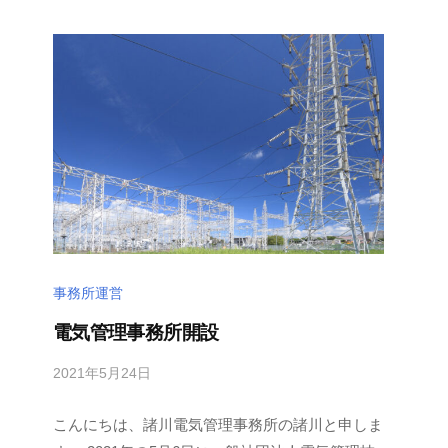
a
d
e
n
k
i
事務所運営
電気管理事務所開設
2021年5月24日
b
/
y
0
こんにちは、諸川電気管理事務所の諸川と申しま
m
件