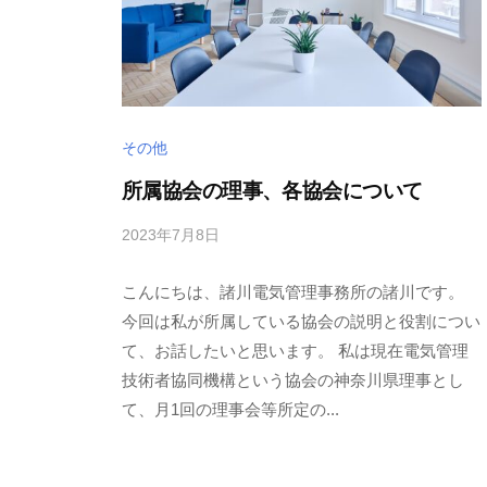
その他
所属協会の理事、各協会について
2023年7月8日
b
/
y
0
こんにちは、諸川電気管理事務所の諸川です。
m
件
o
の
今回は私が所属している協会の説明と役割につい
r
コ
て、お話したいと思います。 私は現在電気管理
o
メ
技術者協同機構という協会の神奈川県理事とし
k
ン
て、月1回の理事会等所定の...
a
ト
w