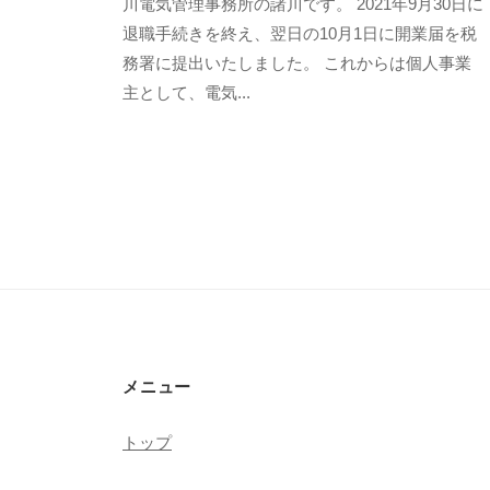
o
の
川電気管理事務所の諸川です。 2021年9月30日に
r
コ
退職手続きを終え、翌日の10月1日に開業届を税
o
メ
務署に提出いたしました。 これからは個人事業
k
ン
主として、電気...
a
ト
w
a
d
e
n
k
i
メニュー
トップ