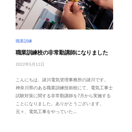
職業訓練
職業訓練校の非常勤講師になりました
2022年5月11日
b
/
y
0
こんにちは、諸川電気管理事務所の諸川です。
m
件
o
の
神奈川県のある職業訓練技術校にて、電気工事士
r
コ
試験対策に関する非常勤講師を7月から実施する
o
メ
ことになりました。ありがとうございます。
k
ン
元々、電気工事をやっていた...
a
ト
w