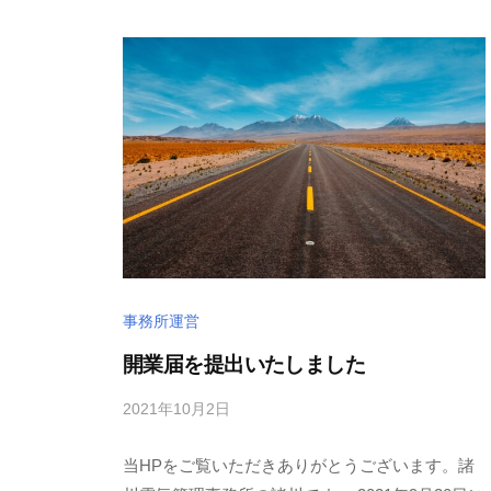
a
d
e
n
k
i
事務所運営
開業届を提出いたしました
2021年10月2日
b
/
y
0
当HPをご覧いただきありがとうございます。諸
m
件