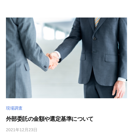
a
ト
w
a
d
e
n
k
i
現場調査
外部委託の金額や選定基準について
2021年12月23日
b
/