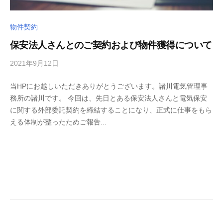
物件契約
保安法人さんとのご契約および物件獲得について
2021年9月12日
b
/
y
0
当HPにお越しいただきありがとうございます。諸川電気管理事
m
件
務所の諸川です。 今回は、先日とある保安法人さんと電気保安
o
の
に関する外部委託契約を締結することになり、正式に仕事をもら
r
コ
える体制が整ったためご報告...
o
メ
k
ン
a
ト
w
a
d
e
n
k