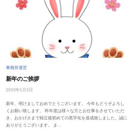
n
k
i
事務所運営
新年のご挨拶
2023年1月2日
b
/
y
0
新年、明けましておめでとうございます。 今年もどうぞよろし
m
件
くお願い致します。 昨年度は様々な方とお仕事をさせていただ
o
の
き、おかげさまで独立後初めての黒字化を達成致しました。誠に
r
コ
ありがとうございます。 ま...
o
メ
k
ン