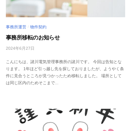
事務所運営
物件契約
/
事務所移転のお知らせ
2024年6月27日
b
/
y
0
こんにちは、諸川電気管理事務所の諸川です。 今回は告知とな
m
件
ります。 1年ほど引っ越し先を探しておりましたが、ようやく条
o
の
件に見合うところが見つかったため移転しました。 場所として
r
コ
は同じ区内のためそこまで...
o
メ
k
ン
a
ト
w
a
d
e