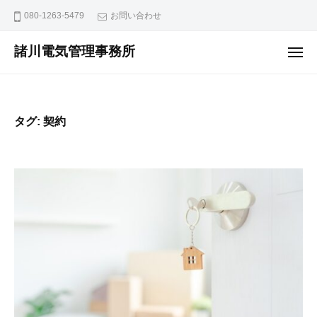
ュ
コ
ー
080-1263-5479
お問い合わせ
ン
テ
諸川電気管理事務所
メ
ニ
ン
ュ
ー
ツ
へ
タグ:
契約
ス
キ
ッ
プ