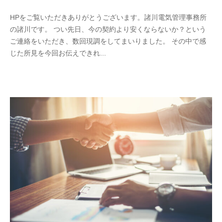
y
0
HPをご覧いただきありがとうございます。諸川電気管理事務所
m
件
の諸川です。 つい先日、今の契約より安くならないか？という
o
の
ご連絡をいただき、数回現調をしてまいりました。 その中で感
r
コ
じた所見を今回お伝えできれ...
o
メ
k
ン
a
ト
w
a
d
e
n
k
i