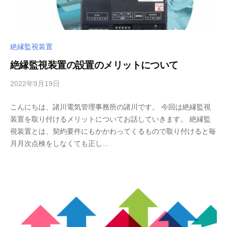
絶縁監視装置
絶縁監視装置の設置のメリットについて
2022年9月19日
b
/
y
0
こんにちは、諸川電気管理事務所の諸川です。 今回は絶縁監視
m
件
装置を取り付けるメリットについてお話していきます。 絶縁監
o
の
視装置とは、契約要件にもかかわってくるもので取り付けると毎
r
コ
月月次点検をしなくても正し...
o
メ
k
ン
a
ト
w
a
d
e