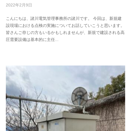
2022年2月9日
b
/
y
0
こんにちは、諸川電気管理事務所の諸川です。 今回は、新規建
m
件
設現場における点検の実施についてお話していこうと思います。
o
の
皆さんご存じの方もいるかもしれませんが、新規で建設される高
r
コ
圧需要設備は基本的に主任...
o
メ
k
ン
a
ト
w
a
d
e
n
k
i