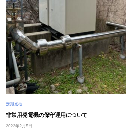
定期点検
非常用発電機の保守運用について
2022年2月5日
b
/