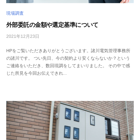
現場調査
外部委託の金額や選定基準について
2021年12月23日
b
/
y
0
HPをご覧いただきありがとうございます。諸川電気管理事務所
m
件
の諸川です。 つい先日、今の契約より安くならないか？という
o
の
ご連絡をいただき、数回現調をしてまいりました。 その中で感
r
コ
じた所見を今回お伝えできれ...
o
メ
k
ン
a
ト
w
a
d
e
n
k