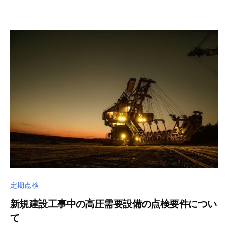
a
ト
w
a
d
e
n
k
i
定期点検
新規建設工事中の高圧需要設備の点検要件につい
て