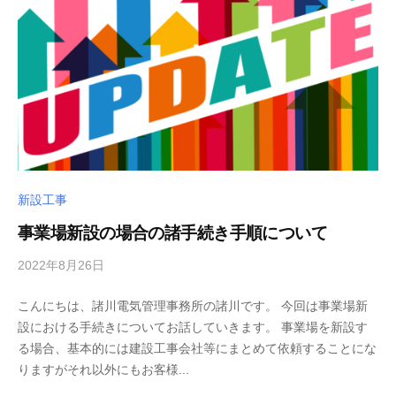
n
k
i
新設工事
事業場新設の場合の諸手続き手順について
2022年8月26日
b
/
y
0
こんにちは、諸川電気管理事務所の諸川です。 今回は事業場新
m
件
設における手続きについてお話していきます。 事業場を新設す
o
の
る場合、基本的には建設工事会社等にまとめて依頼することにな
r
コ
りますがそれ以外にもお客様...
o
メ
k
ン