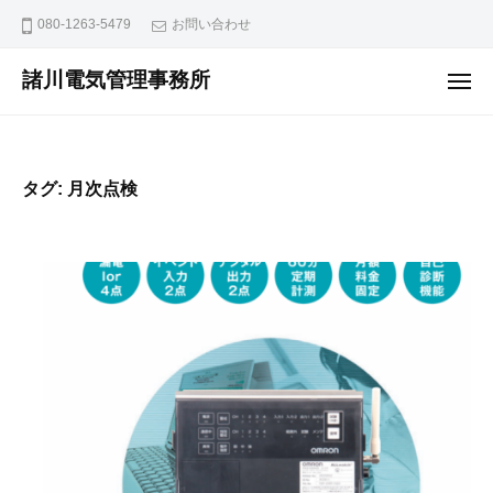
ュ
コ
ー
080-1263-5479
お問い合わせ
ン
テ
諸川電気管理事務所
メ
ニ
ン
ュ
ー
ツ
へ
タグ:
月次点検
ス
キ
ッ
プ