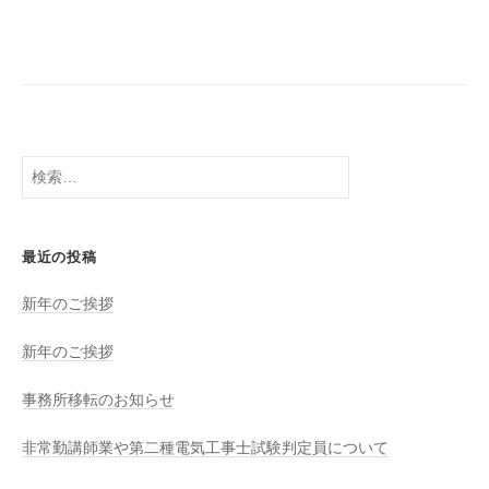
a
d
e
n
k
i
検
索:
最近の投稿
新年のご挨拶
新年のご挨拶
事務所移転のお知らせ
非常勤講師業や第二種電気工事士試験判定員について