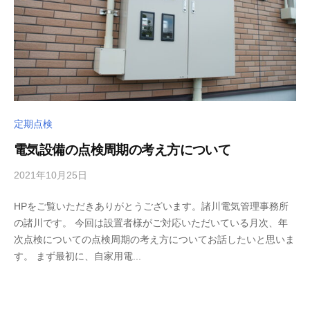
i
定期点検
電気設備の点検周期の考え方について
2021年10月25日
b
/
y
0
HPをご覧いただきありがとうございます。諸川電気管理事務所
m
件
の諸川です。 今回は設置者様がご対応いただいている月次、年
o
の
次点検についての点検周期の考え方についてお話したいと思いま
r
コ
す。 まず最初に、自家用電...
o
メ
k
ン
a
ト
w