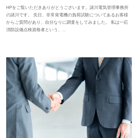
y
0
HPをご覧いただきありがとうございます。諸川電気管理事務所
m
件
の諸川です。 先日、非常発電機の負荷試験についてあるお客様
o
の
からご質問があり、自分なりに調査をしてみました。 私は一応
r
コ
消防設備点検資格者という、...
o
メ
k
ン
a
ト
w
a
d
e
n
k
i